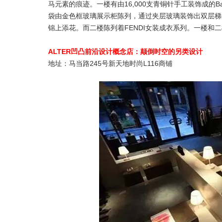
马元素的痕迹。一楼有由16,000支青铜针手工装饰成的Ba
袋由金色框玻璃展示柜陈列，通过夹层玻璃装饰出双层梯
锦上添花。而二楼陈列着FENDI女装成衣系列。一楼和
ALTER凹凸前沿设计概念店：颠倒时空的另类设计
地址：马当路245号新天地时尚L116商铺